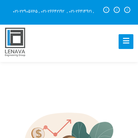
۰۲۱-۲۲۹۰۵7۶۵
,
۰۲۱-26642192
,
۰۲۱-26414921
,