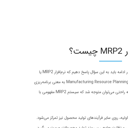
ست؟
تا به اینجا با مفهوم MRP آشنا شدیم. در ادامه باید به این سؤال پاسخ دهیم که نرم‌افزار MRP2 یا
MRPII چیست؟ MRP2 مخفف عبارت Manufacturing Resource Planning به معنی برنامه‌ریزی
منابع تولید است. در مقایسه با MRP به راحتی می‌توان متوجه شد که سیستم MRP2 مفهومی با
نترل مواد اولیه، روی سایر فرآیند‌های تولید محصول نیز تمرکز می‌شود.
یش و نظارت جامعی بر روند تولید محصولات صورت می‌گیرد.