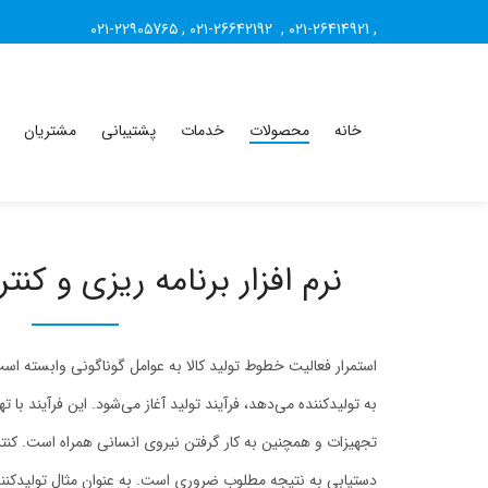
۰۲۱-۲۲۹۰۵7۶۵
,
۰۲۱-26642192
,
۰۲۱-26414921
,
خانه
محصولات
خدمات
پشتیبانی
مشتریان
نرم افزار برنامه ریزی و کنترل ت
استمرار فعالیت خطوط تولید کالا به عوامل گوناگونی وابسته
به تولیدکننده می‌دهد، فرآیند تولید آغاز می‌شود. این فرآیند با ته
تجهیزات و همچنین به کار گرفتن نیروی انسانی همراه است. کنترل
دستیابی به نتیجه مطلوب ضروری است. به عنوان مثال تولیدکننده