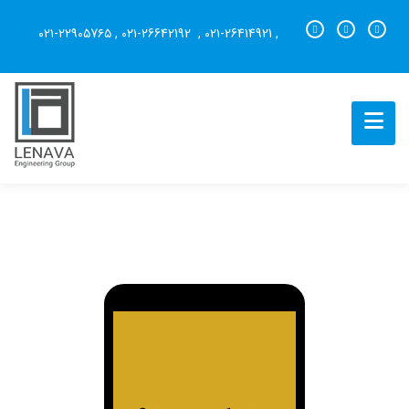
۰۲۱-۲۲۹۰۵7۶۵
,
۰۲۱-26642192
,
۰۲۱-26414921
,