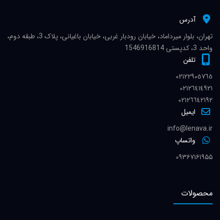
آدرس
تهران، بلوار میرداماد، خیابان رودبار غربی، خیابان باغیانی، پلاک 3، طبقه دوم،
واحد 3، کدپستی 1546916814
تلفن
٠٢١٢٢٩٠٥٧٦٥
٠٢١٢٦٤١٤٩٢١
٠٢١٢٦٦٤٢١٩٢
ایمیل
info@lenava.ir
واتساپ
۰۹۳۶۷۱۶۱۹۵۵
محصولات