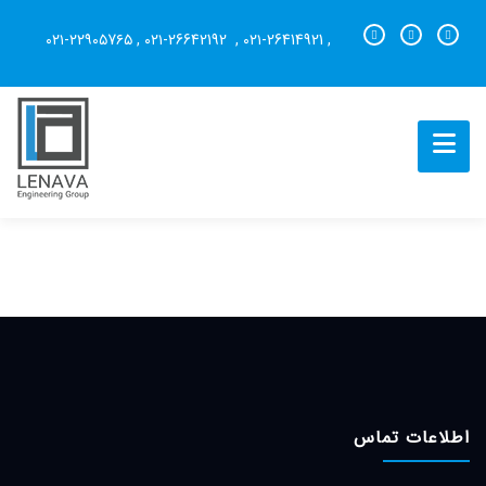
۰۲۱-۲۲۹۰۵7۶۵
,
۰۲۱-26642192
,
۰۲۱-26414921
,
اطلاعات تماس