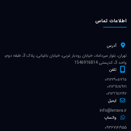
اطلاعات تماس
آدرس
تهران، بلوار میرداماد، خیابان رودبار غربی، خیابان باغیانی، پلاک 3، طبقه دوم،
واحد 3، کدپستی 1546916814
تلفن
٠٢١٢٢٩٠٥٧٦٥
٠٢١٢٦٤١٤٩٢١
٠٢١٢٦٦٤٢١٩٢
ایمیل
info@lenava.ir
واتساپ
۰۹۳۶۷۱۶۱۹۵۵