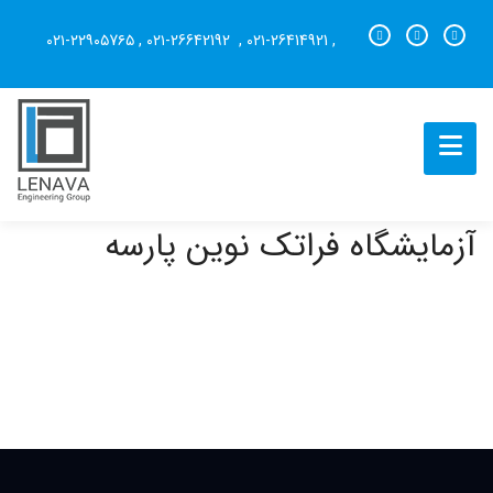
۰۲۱-۲۲۹۰۵7۶۵
,
۰۲۱-26642192
,
۰۲۱-26414921
,
آزمایشگاه فراتک نوین پارسه