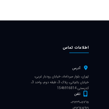
اطلاعات تماس
آدرس
تهران، بلوار میرداماد، خیابان رودبار غربی،
خیابان باغیانی، پلاک 3، طبقه دوم، واحد 3،
کدپستی 1546916814
تلفن
٠٢١٢٢٩٠٥٧٦٥
٠٢١٢٦٤١٤٩٢١