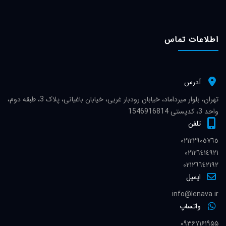
اطلاعات تماس
آدرس
تهران، بلوار میرداماد، خیابان رودبار غربی، خیابان باغیانی، پلاک 3، طبقه دوم،
واحد 3، کدپستی 1546916814
تلفن
٠٢١٢٢٩٠٥٧٦٥
٠٢١٢٦٤١٤٩٢١
٠٢١٢٦٦٤٢١٩٢
ایمیل
info@lenava.ir
واتساپ
۰۹۳۶۷۱۶۱۹۵۵