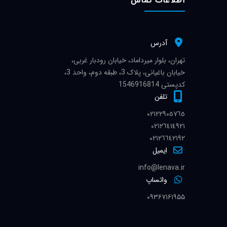
اطلاعات تماس
آدرس
تهران، بلوار میرداماد، خیابان رودبار غربی،
خیابان باغیانی، پلاک 3، طبقه دوم، واحد 3،
کدپستی 1546916814
تلفن
٠٢١٢٢٩٠٥٧٦٥
٠٢١٢٦٤١٤٩٢١
٠٢١٢٦٦٤٢١٩٢
ایمیل
info@lenava.ir
واتساپ
۰۹۳۶۷۱۶۱۹۵۵