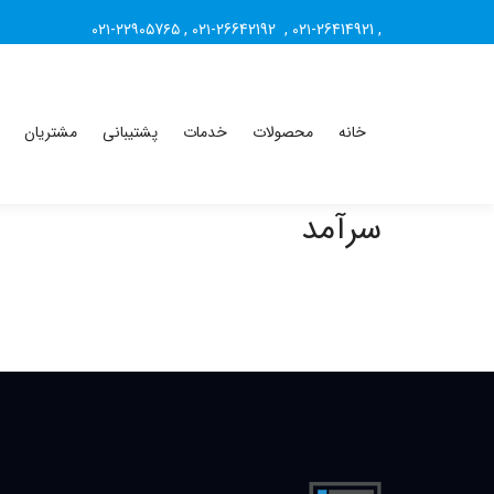
۰۲۱-۲۲۹۰۵7۶۵
,
۰۲۱-26642192
,
۰۲۱-26414921
,
خانه
محصولات
خدمات
پشتیبانی
مشتریان
سرآمد