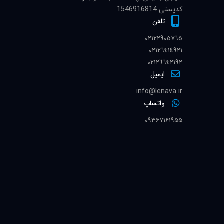
کدپستی 1546916814
تلفن
٠٢١٢٢٩٠٥٧٦٥
٠٢١٢٦٤١٤٩٢١
٠٢١٢٦٦٤٢١٩٢
ایمیل
info@lenava.ir
واتساپ
۰۹۳۶۷۱۶۱۹۵۵