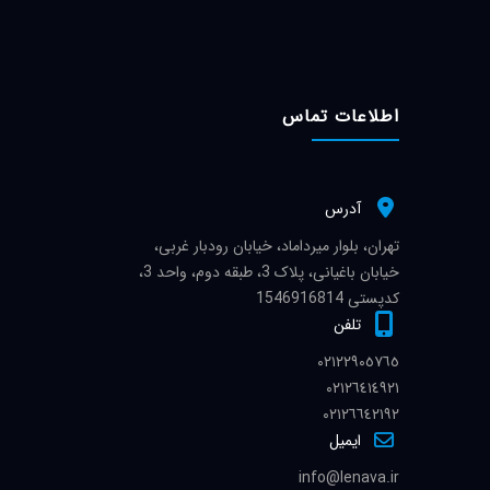
اطلاعات تماس
آدرس
تهران، بلوار میرداماد، خیابان رودبار غربی،
خیابان باغیانی، پلاک 3، طبقه دوم، واحد 3،
کدپستی 1546916814
تلفن
٠٢١٢٢٩٠٥٧٦٥
٠٢١٢٦٤١٤٩٢١
٠٢١٢٦٦٤٢١٩٢
ایمیل
info@lenava.ir