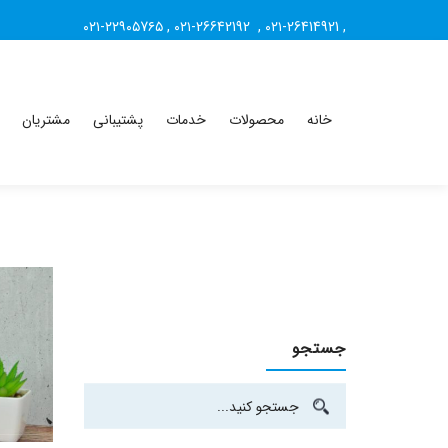
۰۲۱-۲۲۹۰۵7۶۵
,
۰۲۱-26642192
,
۰۲۱-26414921
,
خانه
محصولات
خدمات
پشتیبانی
مشتریان
جستجو