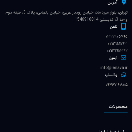
آدرس
تهران، بلوار میرداماد، خیابان رودبار غربی، خیابان باغیانی، پلاک 3، طبقه دوم،
واحد 3، کدپستی 1546916814
تلفن
٠٢١٢٢٩٠٥٧٦٥
٠٢١٢٦٤١٤٩٢١
٠٢١٢٦٦٤٢١٩٢
ایمیل
info@lenava.ir
واتساپ
۰۹۳۶۷۱۶۱۹۵۵
محصولات
نرم افزار لیمز