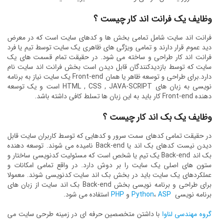
وظایف یک فرانت اند کار چیست ؟
فرانت اند سایت شامل تمامی بخش ها و کدهای سایت است که در معرض
دید عموم قرار دارند و تمامی ویژگی های ظاهری یک سایت توسط تیم یا فرد
فرانت اند کار طراحی و ساخته می شود. در حقیقت تمام قسمت های یک
سایت که توسط بازدیدکنندگان قابل دیدن است بخش فرانت اند سایت نام
دارد.برای طراحی و توسعه ظاهر یا همان Front-end یک سایت نیاز به برنامه
نویسی به زبان های HTML , CSS , JAVA-SCRIPT است و یک توسعه
دهنده Front-end کار باید به این زبان ها تسلط کافی داشته باشد.
وظایف یک بک اند کار چیست ؟
در حقیقت تمامی کدهای سمت سرور و کدهایی که توسط کاربران سایت قابل
دیدن نیست کدهای بک اند یا Back-end نامیده می شوند. توسعه دهنده
بک اند Back-end یک تیم یا شخص است که مسئولیت کدنویسی ساختار و
ستون های اصلی یک سایت را بر دوش دارد. در واقع تمامی امکانات و
عملکردهای یک سایت باید در بخش بک اند سایت کدنویسی شوند. معمولا
برای طراحی و برنامه نویسی بخش Back-end بک اند سایت از زبان های
برنامه نویسی
ASP
،
Python
و
PHP
استفاده می شود.
گروه مهندسی لناوا
با داشتن متخصصین حرفه ای در زمینه طرحی سایت می