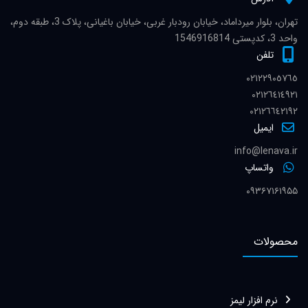
تهران، بلوار میرداماد، خیابان رودبار غربی، خیابان باغیانی، پلاک 3، طبقه دوم،
واحد 3، کدپستی 1546916814
تلفن
٠٢١٢٢٩٠٥٧٦٥
٠٢١٢٦٤١٤٩٢١
٠٢١٢٦٦٤٢١٩٢
ایمیل
info@lenava.ir
واتساپ
۰۹۳۶۷۱۶۱۹۵۵
محصولات
نرم افزار لیمز