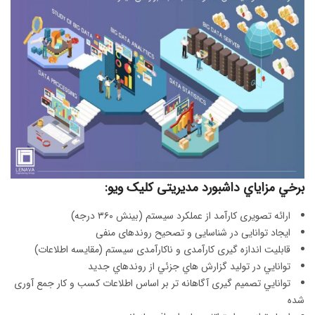
برخي مزاياي داشبورد مدیریتی کلیک ویو:
ارائه تصويری كارآمد از عملكرد سيستم (بينش ۳۶۰ درجه)
ایجاد توانایی در شناسایی و تصحیح روندهای منفی
قابليت اندازه گيری كارآمدی و ناكارآمدی سيستم (مقايسه اطلاعات)
توانايي در توليد گزارش هاي جزئي از روندهاي جديد
توانايي تصميم گيری آگاهانه تر بر اساس اطلاعات کسب و کار جمع آوری
شده