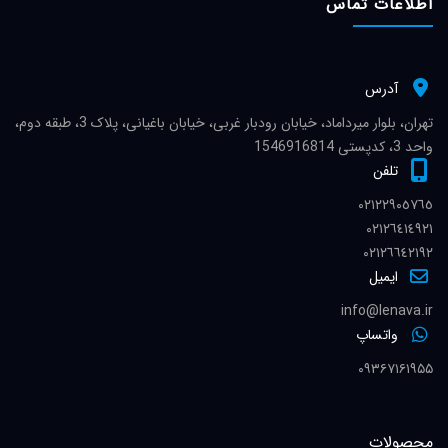
اطلاعات تماس
آدرس
تهران، بلوار میرداماد، خیابان رودبار غربی، خیابان باغیانی، پلاک 3، طبقه دوم،
واحد 3، کدپستی 1546916814
تلفن
٠٢١٢٢٩٠٥٧٦٥
٠٢١٢٦٤١٤٩٢١
٠٢١٢٦٦٤٢١٩٢
ایمیل
info@lenava.ir
واتساپ
۰۹۳۶۷۱۶۱۹۵۵
محصولات