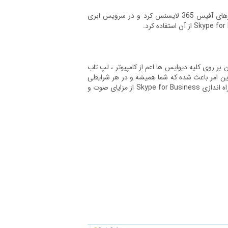
اسکایپ را می‌توان به صورت یک محصول مجزا و یا به عنوان بخشی از مجموعه‌ی نرم‌افزارهای آفیس 365 لایسنس کرد و در سرویس ابری
 ارزش تجاری داشتن Skype for Business قابلیت ارائه آن بر روی کلیه دیوایس ها اعم از کامپیوتر ، لپ تاب
م عاملی android و iOS و windows phone می باشد که این امر باعث شده که شما همیشه و در هر شرایطی
قابل دسترس باشید و بتوانید از امکانات آن بهره مند شوید همچنین از لحاظ اقتصادی تنها با راه اندازی Skype for Business از مزایای صوت و