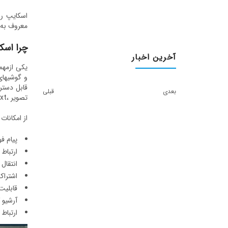
معروف به Skype for Business Online یا در سرور غیر ابری معروف به Skype for Business Server از آن استف
چرا اسک
آخرین اخبار
بعدی
قبلی
تصویر ،text و تماس تلفنی در یک پکیج برخوردار خواهید شد.
از امکانات
پیام ف
ارتباط
انتقال 
اشترا
قابلیت
آرشیو 
ارتباط