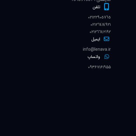
تلفن
٠٢١٢٢٩٠٥٧٦٥
٠٢١٢٦٤١٤٩٢١
٠٢١٢٦٦٤٢١٩٢
ایمیل
info@lenava.ir
واتساپ
۰۹۳۶۷۱۶۱۹۵۵