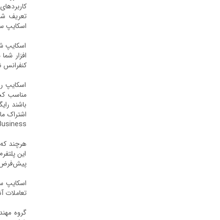
اسکایپ سازمانی
اسکایپ شخ
کنفرانس ن
اسکایپ را
باشند رایگ
Business استفاده شود
هرچند که 
این پلتفر
پیش‌فرض ب
اسکایپ سا
تعاملات آن