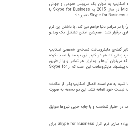
سرویس این بود که اسکایپ به عنوان یک سرویس عمومی و جهانی
تعریف شده بود ولی Lync برای کاربردهای سازمانی ساخته شده بود. برند Microsoft Lync در سال 2015 به Skype for Business یا
ر سراسر دنیا فراهم می کند. با داشتن این نرم
صویری، صوتی و نوشتاری برقرار کنید. همچنین امکان تشکیل یک ویدیو
د. بنابر گفته‌ی مایکروسافت نسخه‌ی شخصی اسکایپ
نفر می‌رسند. این نسخه از اسکایپ زمانی که هر دو کاربر این برنامه را نصب کرده
ه می‌توان آن‌ها را به ازای هر تماس و یا از طریق
اشتراک ماهانه پرداخت کرد.اگر کارکنان کسب ‌و کاری به بیش از 20 نفر برسند، در این صورت پیشنهاد مایکروسافت این است که از Skype for
 شبیه به هم است. اتصال اسکایپ یکی از امکانات
ا به لیست خود اضافه کنند. این دو نسخه به صورت
ات در اختیار شماست و با جابه جایی نیروها سوابق
گروه مهندس لناوا ارائه دهنده خدمات Skype for Business می باشد. اگر در نصب و پیاده سازی نرم افزار Skype for Business برای