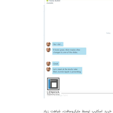
د. بعد از خرید اسکایپ توسط مایکروسافت، شباهت زیاد