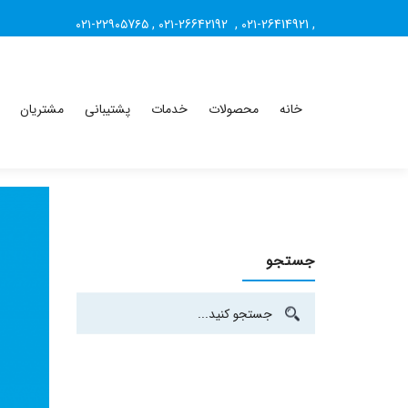
۰۲۱-۲۲۹۰۵7۶۵
,
۰۲۱-26642192
,
۰۲۱-26414921
,
خانه
محصولات
خدمات
پشتیبانی
مشتریان
جستجو