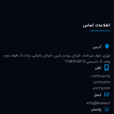
اطلاعات تماس
آدرس
تهران، بلوار میرداماد، خیابان رودبار غربی، خیابان باغیانی، پلاک 3، طبقه دوم،
واحد 3، کدپستی 1546916814
تلفن
٠٢١٢٢٩٠٥٧٦٥
٠٢١٢٦٤١٤٩٢١
٠٢١٢٦٦٤٢١٩٢
ایمیل
info@lenava.ir
واتساپ