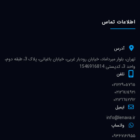
اطلاعات تماس
آدرس
تهران، بلوار میرداماد، خیابان رودبار غربی، خیابان باغیانی، پلاک 3، طبقه دوم،
واحد 3، کدپستی 1546916814
تلفن
٠٢١٢٢٩٠٥٧٦٥
٠٢١٢٦٤١٤٩٢١
٠٢١٢٦٦٤٢١٩٢
ایمیل
info@lenava.ir
واتساپ
۰۹۳۶۷۱۶۱۹۵۵