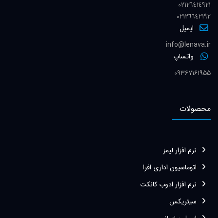
٠٢١٢٦٤١٤٩٢١
٠٢١٢٦٦٤٢١٩٢
ایمیل
info@lenava.ir
واتساپ
۰۹۳۶۷۱۶۱۹۵۵
محصولات
نرم افزار لیمز
اتوماسیون اداری افرا
نرم افزار ادوب کانکت
سیتریکس