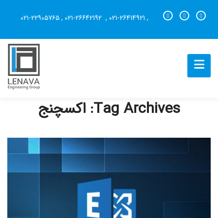
۰۲۱-۲۲۹۰۵7۶۵
,
۰۲۱-26642192
,
۰۲۱-26414921
,
Tag Archives: اکسچنج