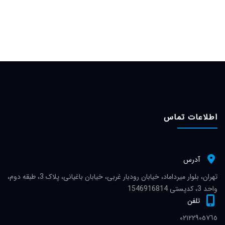
اطلاعات تماس
آدرس
تهران، بلوار میرداماد، خیابان رودبار غربی، خیابان باغیانی، پلاک 3، طبقه دوم،
واحد 3، کدپستی 1546916814
تلفن
٠٢١٢٢٩٠٥٧٦٥