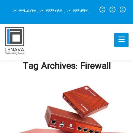
۰۲۱-۲۲۹۰۵7۶۵
,
۰۲۱-26642192
,
۰۲۱-26414921
,
Tag Archives: Firewall