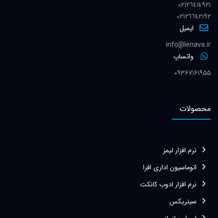
٠٢١٢٦٤١٤٩٢١
٠٢١٢٦٦٤٢١٩٢
ایمیل
info@lenava.ir
واتساپ
۰۹۳۶۷۱۶۱۹۵۵
محصولات
نرم افزار لیمز
اتوماسیون اداری افرا
نرم افزار ادوب کانکت
سیتریکس