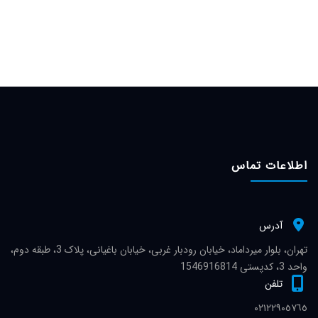
اطلاعات تماس
آدرس
تهران، بلوار میرداماد، خیابان رودبار غربی، خیابان باغیانی، پلاک 3، طبقه دوم،
واحد 3، کدپستی 1546916814
تلفن
٠٢١٢٢٩٠٥٧٦٥