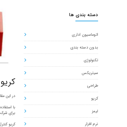
دسته بندی ها
اتوماسیون اداری
بدون دسته بندی
تکنولوژی
سیتریکس
کریو کنترل (
طراحی
در این مقاله راجع به اینکه Kerio Control چ
کریو
لیمز
برای شرکت
نرم افزار
کریو کنترل