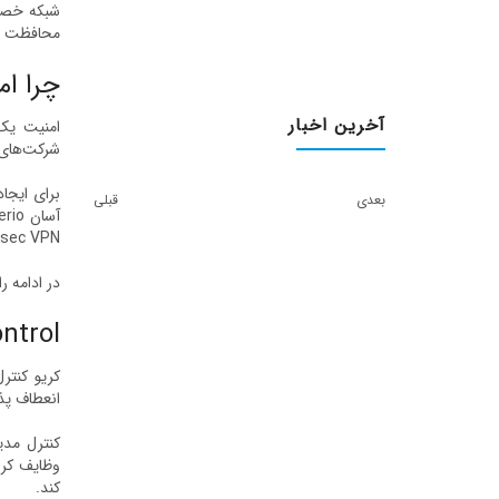
محافظت م
چرا ام
آخرین اخبار
شرکت‌های کوچک و متوسط
بعدی
قبلی
IPsec VPN استفاده کنید.تأیید 2 مرحله‌ای را برای یک لایه امنیتی اضافی در همه اشکال دسترسی ا
در ادامه 
Kerio Control چ
کریو کنتر
انعطاف پذیری های م
وظایف کری
کند.