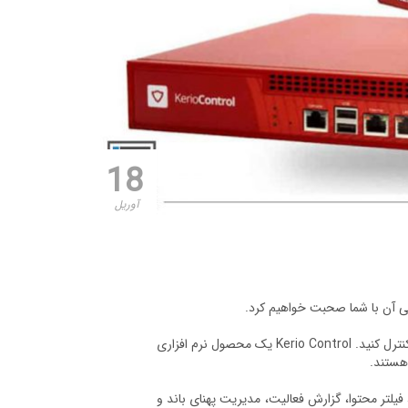
18
آوریل
با استفاده از کریو می توانید تهدیدها را شناسایی کنید، ویروس ها را مسدود کنید، ترافیک را کنترل کنید. Kerio Control یک محصول نرم افزاری
هستند.
 فیلتر محتوا، گزارش فعالیت، مدیریت پهنای باند و