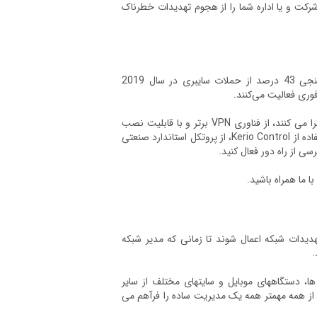
حی شبکه، سازمان یا شرکت و یا اداره شما را از هجوم تهدیدات خطرناک
امنیت یک عنصر حیاتی و اغلب گمشده برای سازمان ها می باشد. بر اساس یک نظرسنجی 43 درصد از حملات سایبری در سال 2019
برای ایجاد اتصالات سرور به سرور ایمن و با کارایی بالا بین دفاتری که Kerio Control را اجرا می کنند، از فناوری VPN برتر و با قابلیت نصب
آسان Kerio استفاده کنید. یا، برای ایجاد یک اتصال VPN ایمن به یک دفتر راه دور بدون استفاده از Kerio Control، از پروتکل استاندارد صنعتی
 ما همراه باشید.
هدیدات شبکه اعمال شوند تا زمانی که مدیر شبکه
ورینگ دقیق شبکه و اتصالات IPSec V.P.N برای دسکتاپ ها، دستگاههای موبایل و سایتهای مختلف از سایر
 از همه مهمتر همه یک مدیریت ساده را فرآهم می