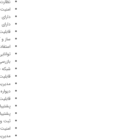
نظارت 
امنیت 
دارای 
دارای س
قابلیت ا
ساز و 
استفاد
توانای
بازرسی
شبکه 
قابلیت
مدیریت
دیواره
قابلیت
پشتیبانی از 
پشتیبانی از UPnP، فناوری ارتباط نرم افزارها بدون پیکره بندی
ثبت وق
امنیت 
مدیریت