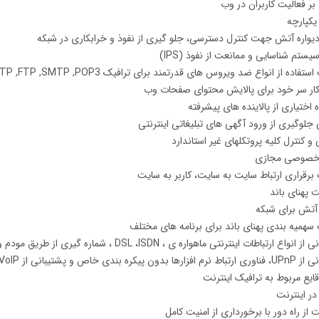
بر فعالیت کاربران در وب
یکپارچه
دیواره آتش جهت کنترل دسترسی، جلو گیری از نفوذ و خرابکاری در شبکه
یستم شناسایی و ممانعت از نفوذ (IPS)
ستفاده از انواع ضد ویروس های قدرتمند برای ترافیک HTTP ,FTP ,SMTP ,POP3
کار سر خود برای پالایش محتوای صفحات وب
ه اختیاری از پالاینده های پیشرفته
ی جلوگیری از ورود آگهی های تبلیغاتی اینترنتی
 و کنترل کلیه پروتکلهای غیر استاندارد
خصوصی مجازی
 برقراری ارتباط سایت به سایت، کاربر به سایت
 پهنای باند
 آتش برای شبکه
 سهمیه بندی پهنای باند برای برنامه های مختلف
انواع ارتباطات اینترنتی ماهواره ی ، DSL ،ISDN ، شماره گیری از طریق مودم و غیره
 خاص و پشتیبانی از VoIP پروتکل ارسال صوت از طریق اینترنت
ایع مربوط به ترافیک اینترنت
در اینترنت
 از راه دور با برخورداری از امنیت کامل