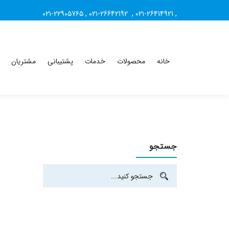
۰۲۱-۲۲۹۰۵7۶۵
,
۰۲۱-26642192
,
۰۲۱-26414921
,
خانه
محصولات
خدمات
پشتیبانی
مشتریان
جستجو