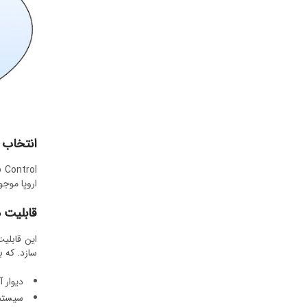
انتخاب ن
اروپا موج
قابلیت 
سازد. که 
دیوار آتش 
سیستم ض