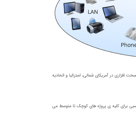
ای سخت افزاری در آمریکای شمالی، استرالیا و اتحادیه
عطاف پذیری گسترش بی نظیر، از Kerio Control گزینه ی مناسبی برای کلیه ی پروژه های کوچک تا متوسط می