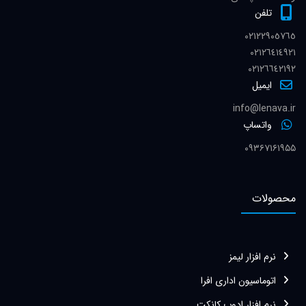
تلفن
٠٢١٢٢٩٠٥٧٦٥
٠٢١٢٦٤١٤٩٢١
٠٢١٢٦٦٤٢١٩٢
ایمیل
info@lenava.ir
واتساپ
۰۹۳۶۷۱۶۱۹۵۵
محصولات
نرم افزار لیمز
اتوماسیون اداری افرا
نرم افزار ادوب کانکت