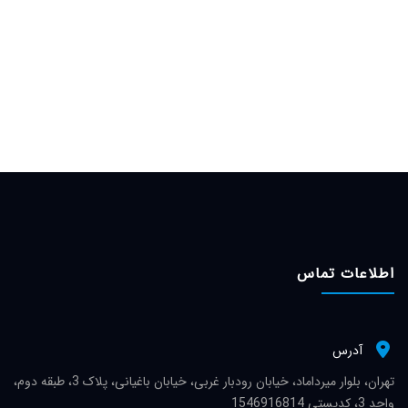
اطلاعات تماس
آدرس
تهران، بلوار میرداماد، خیابان رودبار غربی، خیابان باغیانی، پلاک 3، طبقه دوم،
واحد 3، کدپستی 1546916814