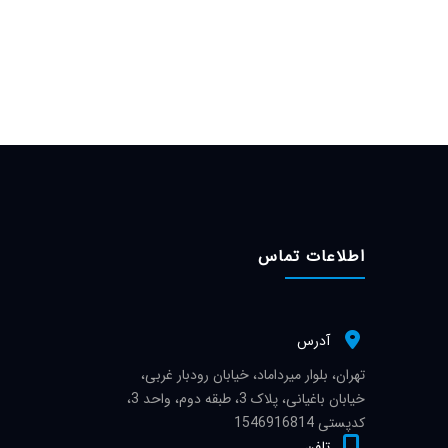
اطلاعات تماس
آدرس
تهران، بلوار میرداماد، خیابان رودبار غربی،
خیابان باغیانی، پلاک 3، طبقه دوم، واحد 3،
کدپستی 1546916814
تلفن