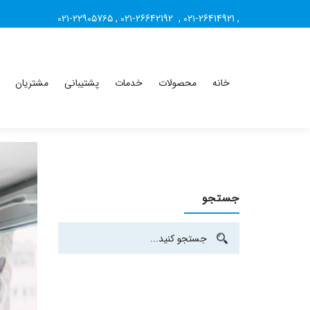
۰۲۱-۲۲۹۰۵7۶۵
,
۰۲۱-26642192
,
۰۲۱-26414921
,
خانه
محصولات
خدمات
پشتیبانی
مشتریان
جستجو