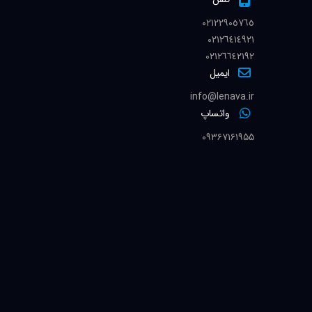
٠٢١٢٢٩٠٥٧٦٥
٠٢١٢٦٤١٤٩٢١
٠٢١٢٦٦٤٢١٩٢
ایمیل
info@lenava.ir
واتساپ
۰۹۳۶۷۱۶۱۹۵۵