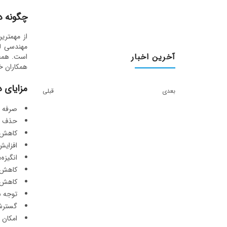
چگونه دو
از مهمتری
مهندسی لن
آخرین اخبار
است. همچن
همکاران خ
مزایای د
بعدی
قبلی
صرفه ج
حذف هز
کاهش 
افزایش
انگیزه
کاهش ن
کاهش م
توجه ب
گسترش 
امکان 