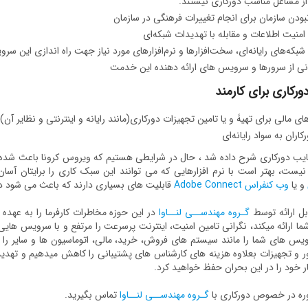
ز مشاغل مناسب دورکاری نیستند.
نبودن سازمان برای انجام تغییرات فرهنگی در سازمان
ه امنیت اطلاعات و مقابله با تهدیدات شبکه‌ای
ه شبکه‌های رایانه‌ای، سخت‌افزارها و نرم‌افزارهای مورد نیاز جهت راه اندازی این سر
نی از سرورها و سرویس های ارائه دهنده این خدمت
رکاری برای کارمند
ای مالی برای تهیۀ و یا تامین تجهیزات دورکاری(مانند رایانه و اینترنتی و نظایر آن)
رکاران به سواد رایانه‌ای
عایب دورکاری شرح داده شد ، حال در شرایطی هستیم که ویروس کرونا باعث شده قر
نیست، بهتر است با نرم افزارهایی که می توانند این سبک کاری را برایتان آسان
و یا
وب کنفراس Adobe Connect
قابلیت های بسیاری دارند که باعث می شود دو
ل ارائه توسط
گـروه مهندســی لنــاوا
در این حوزه مخاطرات کارفرما را به عهده 
یس های شما را مانند سیستم های فروش، خرید، مالی، اتوماسیون ها و سایر را ا
ر و تجهیزات بعلاوه هزینه های کارشناس های پشتیبانی را کاهش میدهیم و تهدید 
 خود را در این بحران حفظ خواهید کرد.
ره در خصوص دورکاری با
گـروه مهندســی لنــاوا
تماس بگیرید.